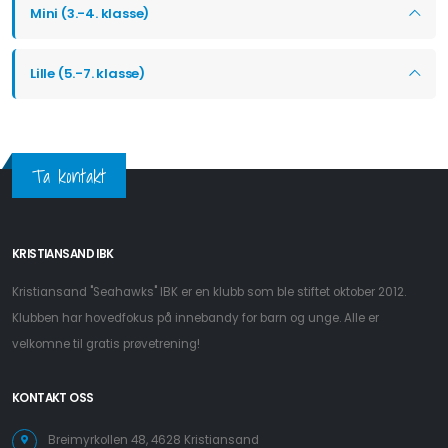
Mini (3.-4. klasse)
Lille (5.-7. klasse)
Ta kontakt
KRISTIANSAND IBK
Kristiansand "Seahawks" IBK er en klubb som ble stiftet oktober 2012.
Klubben har hovedfokus på innebandy for barn og unge. Alle er
velkomne til gratis prøvetrening!
KONTAKT OSS
Breimyrkollen 48, 4628 Kristiansand